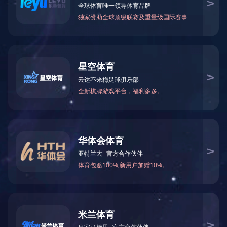
Φ4500硫化罐
新产品时间间隔：2019-03-22 02:43:22 概诉叙述： 柳州朗迅化工
机械机械设备过程中限制机构,就是家集设计的、生产销售、装配、
过程施工服务项目为分离式，能单独的承接压为金属罐、加工工艺
通道、普通性钢节构等过程中的融合性机构...