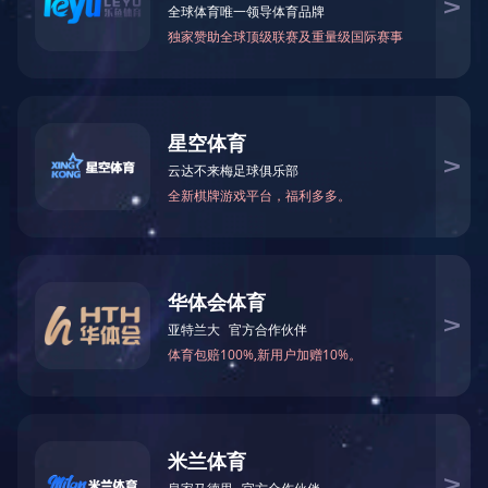
80m3酒精罐
货品时间间隔：2019-03-22 02:42:04 扼要讲述： 柳州朗迅化工厂
机械设备建设市政工程有限制投资有限公司,一家集定制、生产的、
布置、市政工程服务性为分离式，能单独的承接负压罐体、工艺技
术排水管道、通常情况下性钢结构设计设计等建设市政工程的综合
评估性各个企业...